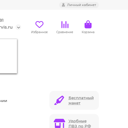
Личный кабинет
81
vis.ru
Избранное
Сравнение
Корзина
Бесплатный
ичии
макет
Удобные
ПВЗ по РФ