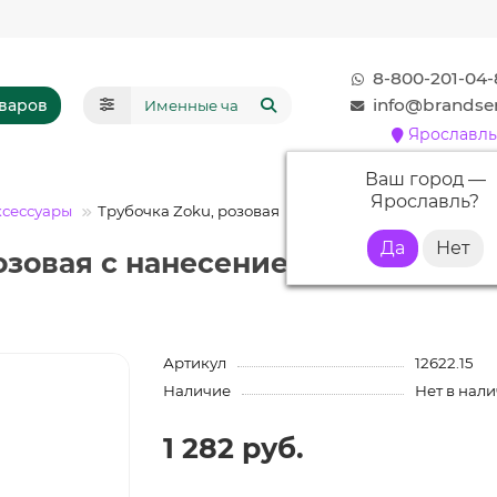
8-800-201-04-
info@brandser
оваров
Ярославль
Ваш город —
Ярославль
?
ксессуары
Трубочка Zoku, розовая
озовая с нанесением логотипа
Артикул
12622.15
Наличие
Нет в нал
1 282 руб.