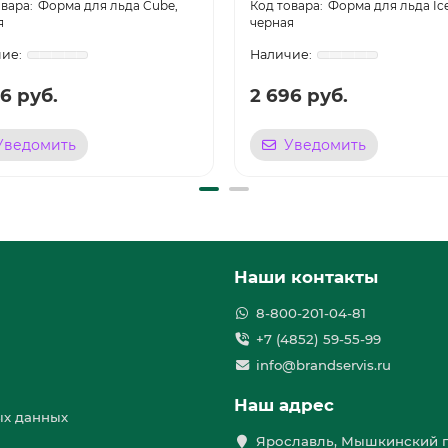
Форма для льда Cube,
Форма для льда Ice 
я
черная
6 руб.
2 696 руб.
Уведомить
Уведомить
Наши контакты
8-800-201-04-81
+7 (4852) 59-55-99
info@brandservis.ru
Наш адрес
ых данных
Ярославль, Мышкинский п