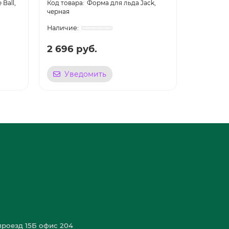
Ball,
Форма для льда Jack,
черная
Mini, крас
2 696 руб.
2 696 
Уведомить
Уве
роезд 15Б офис 204