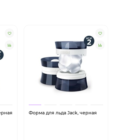
черная
Форма для льда Jack, черная
Форма д
красная