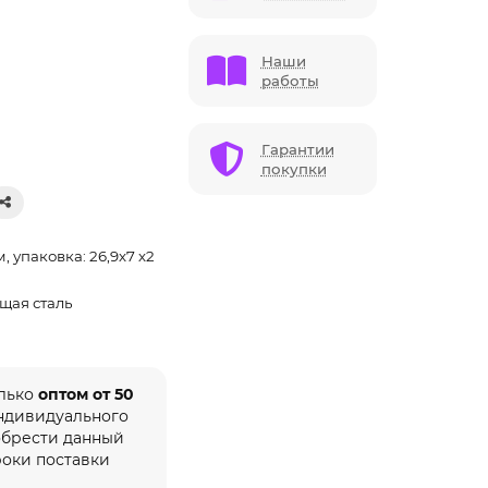
Наши
работы
Гарантии
покупки
см, упаковка: 26,9х7 х2
щая сталь
олько
оптом от 50
индивидуального
обрести данный
роки поставки