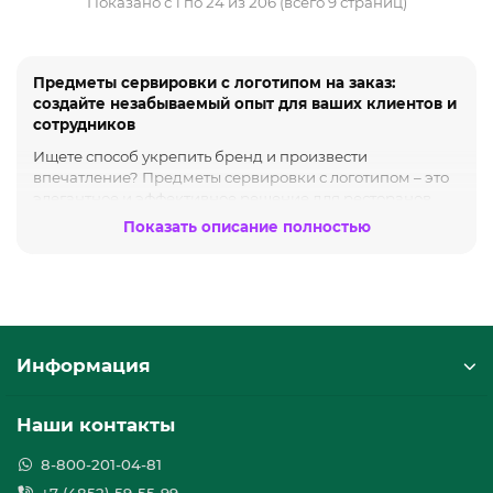
Показано с 1 по 24 из 206 (всего 9 страниц)
Предметы сервировки с логотипом на заказ:
создайте незабываемый опыт для ваших клиентов и
сотрудников
Ищете способ укрепить бренд и произвести
впечатление? Предметы сервировки с логотипом – это
элегантное и эффективное решение для ресторанов,
кафе, отелей, кейтеринговых компаний и
Показать описание полностью
корпоративных мероприятий. Мы предлагаем
широкий ассортимент высококачественной посуды,
столовых приборов и аксессуаров, которые станут
визитной карточкой вашего бизнеса.
Почему брендированная сервировка – это выгодно?
Информация
Узнаваемость бренда:
Логотип на каждом
предмете сервировки – это постоянное
напоминание о вашей компании, которое
Наши контакты
работает на повышение лояльности клиентов и
сотрудников.
8-800-201-04-81
Профессиональный имидж:
Качественная и
стильная сервировка создает впечатление