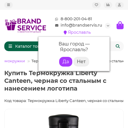
8-800-201-04-81
info@brandservis.ru
Ярославль
Ваш город —
Каталог товаров
Ярославль
?
Термокружки
Термокружка Liberty Canteen, черная со стальн
Купить Термокружка Liberty
Canteen, черная со стальным с
нанесением логотипа
Код товара: Термокружка Liberty Canteen, черная со стальным