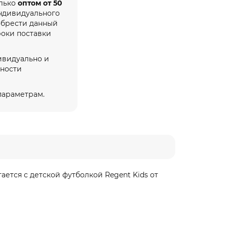
олько
оптом от 50
индивидуального
обрести данный
роки поставки
ивидуально и
жности
 параметрам.
тается с детской футболкой Regent Kids от