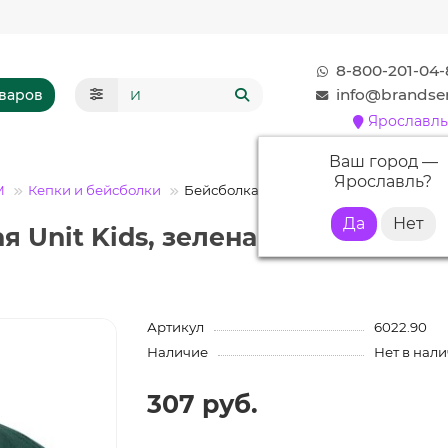
8-800-201-04-
info@brandser
оваров
Ярославль
Ваш город —
Ярославль
?
М
Кепки и бейсболки
Бейсболка детская Unit Kids, зеленая
я Unit Kids, зеленая с нанесени
Артикул
6022.90
Наличие
Нет в нал
307 руб.