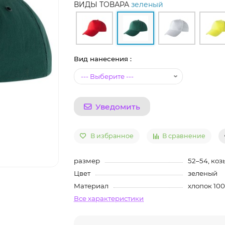
ВИДЫ ТОВАРА
зеленый
Вид нанесения :
Уведомить
В избранное
В сравнение
размер
52–54, коз
Цвет
зеленый
Материал
хлопок 100
Все характеристики