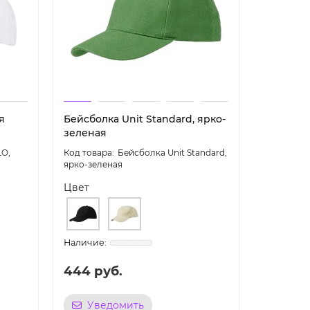
я
Бейсболка Unit Standard, ярко-
Бейсболк
зеленая
O,
Бейсболка Unit Standard,
ярко-зеленая
черная
Цвет
Цвет
444 руб.
292 ру
Уведомить
Уве