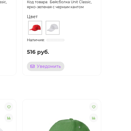
sic,
Бейсболка Unit Classic,
ярко-зеленая с черным кантом
черная с 
Цвет
Цвет
516 руб.
622 ру
Уведомить
Уве