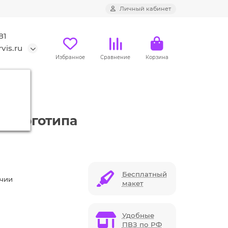
Личный кабинет
81
vis.ru
Избранное
Сравнение
Корзина
ем логотипа
Бесплатный
ичии
макет
Удобные
ПВЗ по РФ