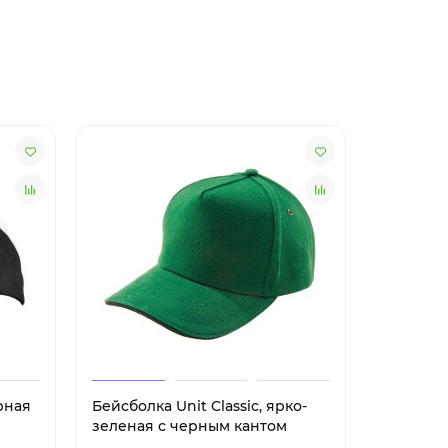
ерная
Бейсболка Unit Classic, ярко-
Бейсболк
зеленая с черным кантом
красным