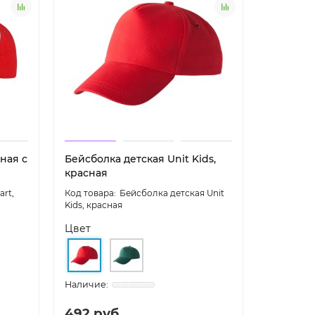
ная с
Бейсболка детская Unit Kids,
Бейсболк
красная
синяя
rt,
Бейсболка детская Unit
Kids, красная
ярко-синя
Цвет
Цвет
492 руб.
258 ру