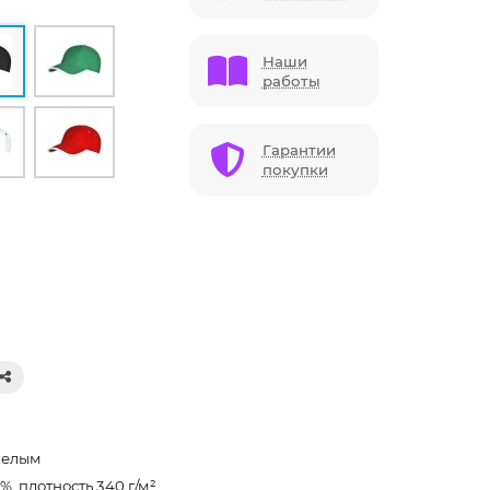
Наши
работы
Гарантии
покупки
белым
%, плотность 340 г/м²