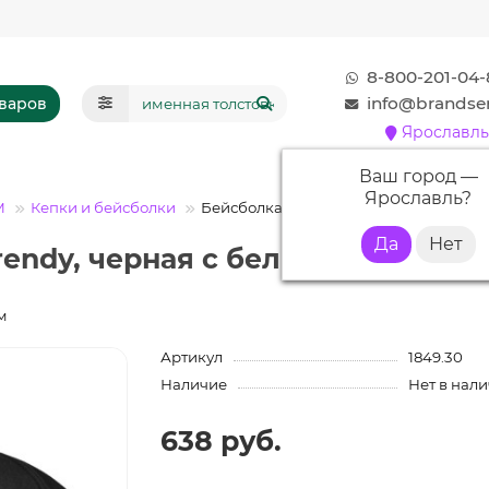
8-800-201-04-
info@brandser
оваров
Ярославль
Ваш город —
Ярославль
?
М
Кепки и бейсболки
Бейсболка Unit Trendy, черная с белы
rendy, черная с белым с нанесе
м
Артикул
1849.30
Наличие
Нет в нал
638 руб.