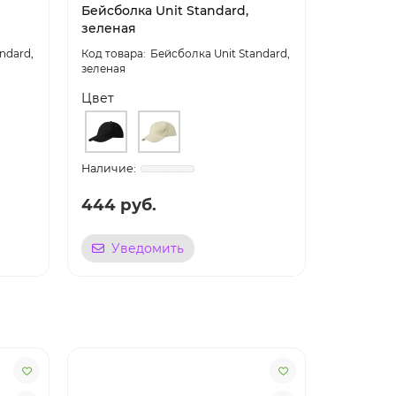
Бейсболка Unit Standard,
Бейсболк
зеленая
с белым
ndard,
Бейсболка Unit Standard,
зеленая
красная с
Цвет
Цвет
444 руб.
516 ру
Уведомить
Уве