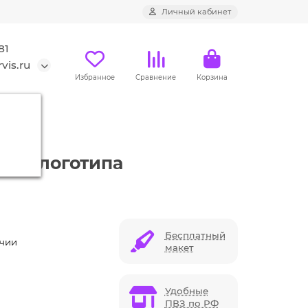
Личный кабинет
81
vis.ru
Избранное
Сравнение
Корзина
м
нием логотипа
Бесплатный
ичии
макет
Удобные
ПВЗ по РФ