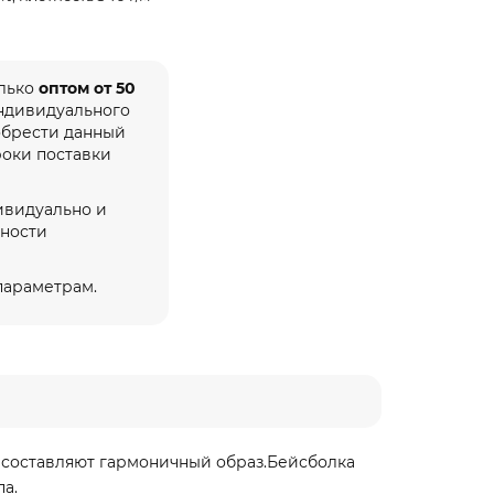
олько
оптом от 50
индивидуального
обрести данный
роки поставки
ивидуально и
жности
 параметрам.
и составляют гармоничный образ.Бейсболка
а.