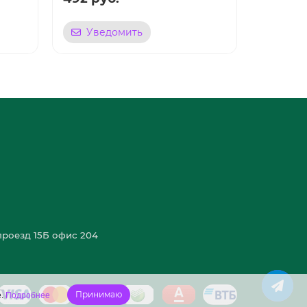
Уведомить
Уве
роезд 15Б офис 204
Принимаю
e.
Подробнее