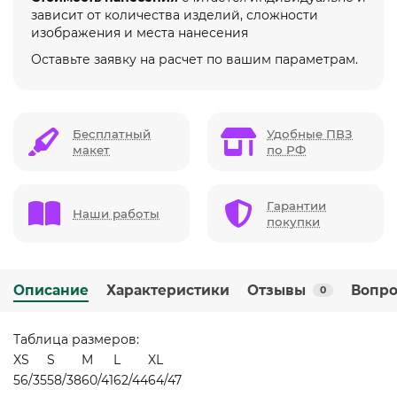
зависит от количества изделий, сложности
изображения и места нанесения
Оставьте заявку на расчет по вашим параметрам.
Бесплатный
Удобные ПВЗ
макет
по РФ
Гарантии
Наши работы
покупки
Описание
Характеристики
Отзывы
Вопро
0
Таблица размеров:
XS
S
M
L
XL
56/35
58/38
60/41
62/44
64/47