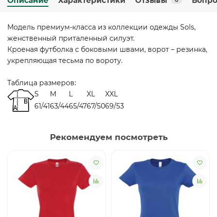
Описание
Характеристики
Отзывы
Вопро
0
Модель премиум-класса из коллекции одежды Sols,
женственный приталенный силуэт.
Кроеная футболка с боковыми швами, ворот – резинка,
укрепляющая тесьма по вороту.
Таблица размеров:
S
M
L
XL
XXL
61/41
63/44
65/47
67/50
69/53
Рекомендуем посмотреть