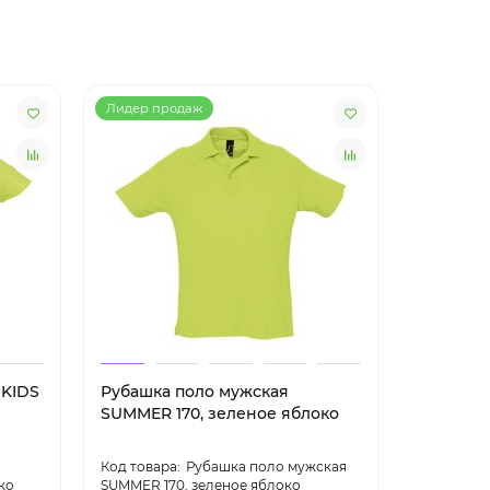
Лидер продаж
 KIDS
Рубашка поло мужская
Футболк
SUMMER 170, зеленое яблоко
притален
черная
Рубашка поло мужская
ко
SUMMER 170, зеленое яблоко
приталенн