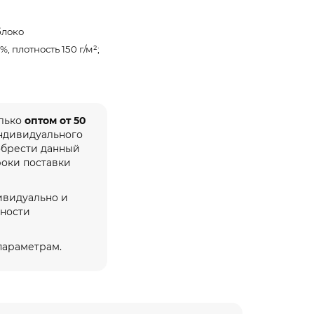
блоко
%, плотность 150 г/м²;
олько
оптом от 50
индивидуального
обрести данный
роки поставки
ивидуально и
жности
 параметрам.