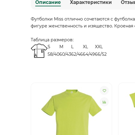
Описание
Характеристики
Отзы
Футболки Miss отлично сочетаются с футболка
фигуре женственность и изящество. Кроеная
Таблица размеров:
S
M
L
XL
XXL
58/40
60/43
62/46
64/49
66/52