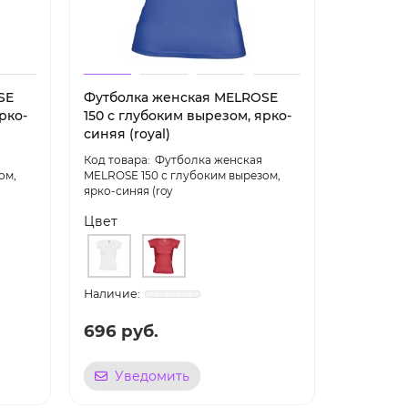
SE
Футболка женская MELROSE
Футболка
рко-
150 с глубоким вырезом, ярко-
темно-ф
синяя (royal)
Футболка женская
ом,
MELROSE 150 с глубоким вырезом,
ярко-синяя (roy
150, темн
Цвет
Цвет
696 руб.
668 ру
Уведомить
Уве