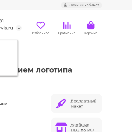
Личный кабинет
81
vis.ru
Избранное
Сравнение
Корзина
око
несением логотипа
Бесплатный
ичии
макет
Удобные
ПВЗ по РФ