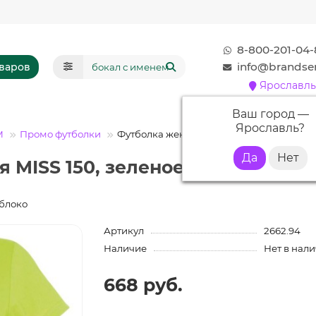
8-800-201-04-
info@brandser
оваров
Ярославль
Ваш город —
Ярославль
?
М
Промо футболки
Футболка женская MISS 150, зеленое ябл
 MISS 150, зеленое яблоко с на
яблоко
Артикул
2662.94
Наличие
Нет в нал
668 руб.