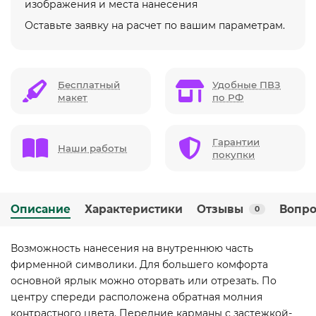
изображения и места нанесения
Оставьте заявку на расчет по вашим параметрам.
Бесплатный
Удобные ПВЗ
макет
по РФ
Гарантии
Наши работы
покупки
Описание
Характеристики
Отзывы
Вопро
0
Возможность нанесения на внутреннюю часть
фирменной символики. Для большего комфорта
основной ярлык можно оторвать или отрезать. По
центру спереди расположена обратная молния
контрастного цвета. Передние карманы с застежкой-