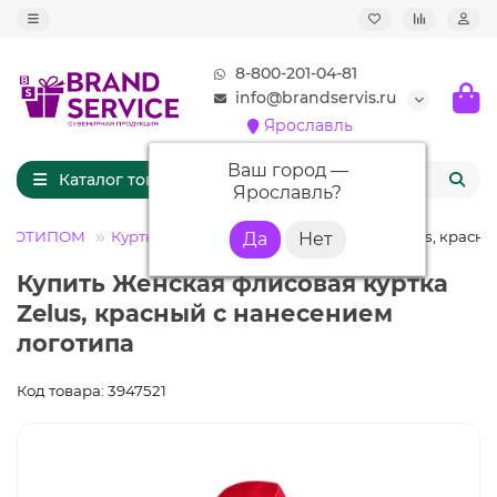
8-800-201-04-81
info@brandservis.ru
Ярославль
Ваш город —
Каталог товаров
Ярославль
?
ОГОТИПОМ
Куртки
Женская флисовая куртка Zelus, красн
Купить Женская флисовая куртка
Zelus, красный с нанесением
логотипа
Код товара: 3947521