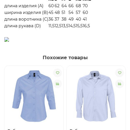
длина изделия (A)
60
62
64
66
68
70
ширина изделия (B)
45
48
51
54
57
60
длина воротника (С)
36
37
38
49
40
41
длина рукава (D)
11,5
12,5
13,5
14,5
15,5
16,5
Похожие товары