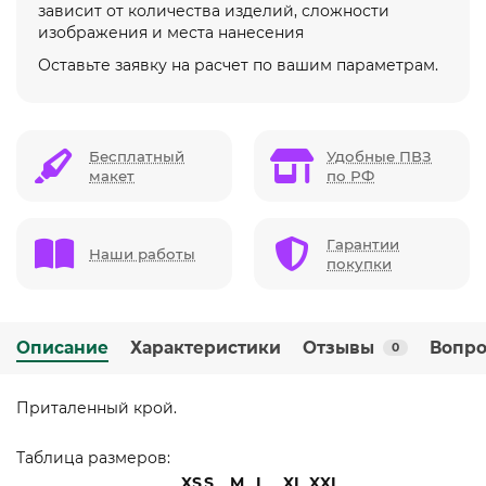
зависит от количества изделий, сложности
изображения и места нанесения
Оставьте заявку на расчет по вашим параметрам.
Бесплатный
Удобные ПВЗ
макет
по РФ
Гарантии
Наши работы
покупки
Описание
Характеристики
Отзывы
Вопро
0
Приталенный крой.
Таблица размеров:
XS
S
M
L
XL
XXL