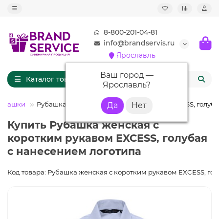
8-800-201-04-81
info@brandservis.ru
Ярославль
Ваш город —
Каталог товаров
Ярославль
?
рубашки
Рубашка женская с коротким рукавом EXCESS, голуб
Купить Рубашка женская с
коротким рукавом EXCESS, голубая
с нанесением логотипа
Код товара: Рубашка женская с коротким рукавом EXCESS, го