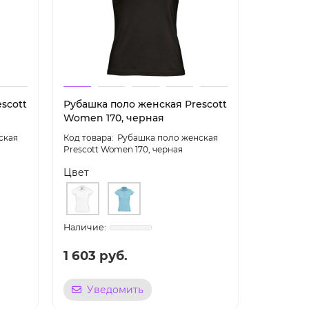
scott
Рубашка поло женская Prescott
Рубашка 
Women 170, черная
с темно
ская
Рубашка поло женская
Prescott Women 170, черная
белая с т
Цвет
Цвет
1 603 руб.
2 572 
Уведомить
Уве