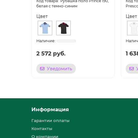
Рубашка поло Prince 190,
белая с темно-синим
Presco
Цвет
Цвет
2 572 руб.
1 63
Уведомить
Информация
Гарантии оплаты
Контакты
О компании