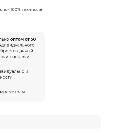
опок 100%, плотность
олько
оптом от 50
индивидуального
обрести данный
роки поставки
ивидуально и
жности
 параметрам.