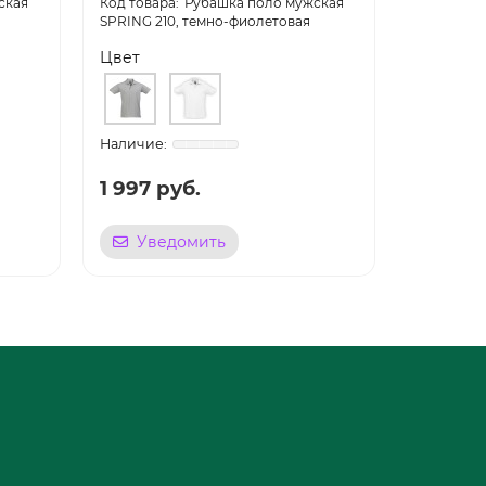
ская
Рубашка поло мужская
контрастн
SPRING 210, темно-фиолетовая
черная
Цвет
Цвет
1 997 руб.
3 183 р
Уведомить
Уве