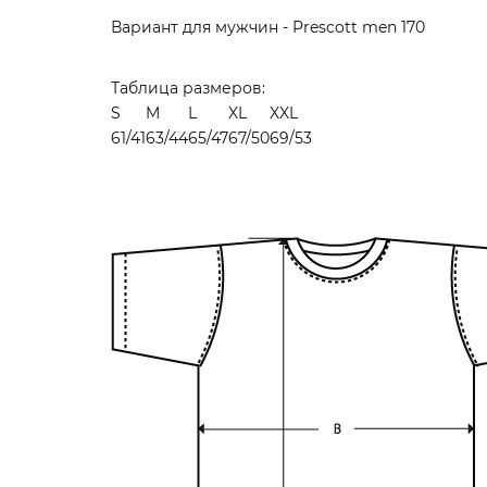
Вариант для мужчин - Prescott men 170
Таблица размеров:
S
M
L
XL
XXL
61/41
63/44
65/47
67/50
69/53