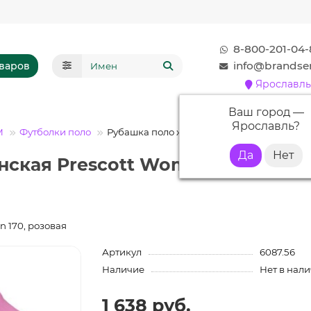
8-800-201-04-
info@brandser
оваров
Ярославль
Ваш город —
Ярославль
?
М
Футболки поло
Рубашка поло женская Prescott Women 170
ская Prescott Women 170, розо
n 170, розовая
Артикул
6087.56
Наличие
Нет в нал
1 638 руб.