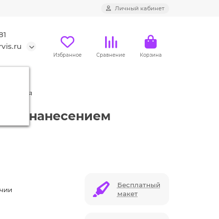
Личный кабинет
81
vis.ru
Избранное
Сравнение
Корзина
, розовая
вая с нанесением
Бесплатный
ичии
макет