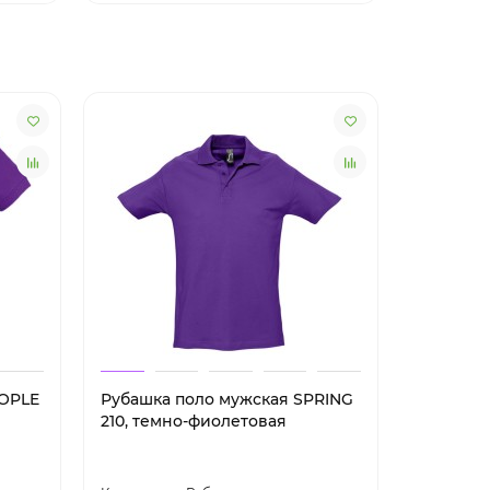
EOPLE
Рубашка поло мужская SPRING
Рубашка
210, темно-фиолетовая
контрас
PRACTIC