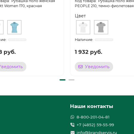
Рубашка поло женская
Рубашка поло жен
tt Women 170, красная
PEOPLE 210, темно-фиолетовая
Цвет
8 руб.
1 932 руб.
Уведомить
Уведомить
Наши контакты
8-800-201-04-81
+7 (4852) 59-55-99
info@brandservis.ru