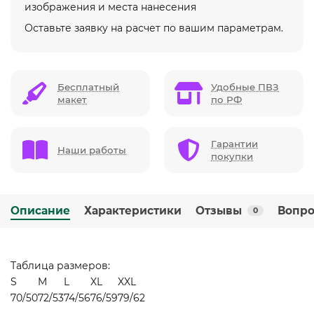
изображения и места нанесения
Оставьте заявку на расчет по вашим параметрам.
Бесплатный
Удобные ПВЗ
макет
по РФ
Гарантии
Наши работы
покупки
Описание
Характеристики
Отзывы
Вопро
0
Таблица размеров:
S
M
L
XL
XXL
70/50
72/53
74/56
76/59
79/62