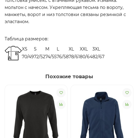
Толстовка унисекс с втачными рукавом. Изнанка:
мольтон с начесом. Укрепляющая тесьма по вороту,
манжеты, ворот и низ толстовки связаны резинкой с
эластаном.
Таблица размеров:
XS
S
M
L
XL
XXL
3XL
70/49
72/52
74/55
76/58
78/61
80/64
82/67
Похожие товары