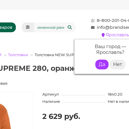
8-800-201-04-
info@brandser
оваров
Ярославль
Ваш город —
Ярославль
?
М
Толстовки
Толстовка NEW SUPREME 280, оранжевая
UPREME 280, оранжевая с нанес
евая
Артикул
1840.20
Наличие
Нет в нал
2 629 руб.