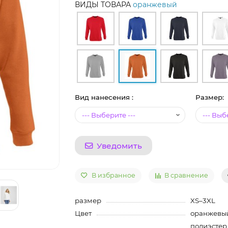
ВИДЫ ТОВАРА
оранжевый
Вид нанесения :
Размер:
Уведомить
В избранное
В сравнение
размер
XS–3XL
Цвет
оранжевы
полиэстер 