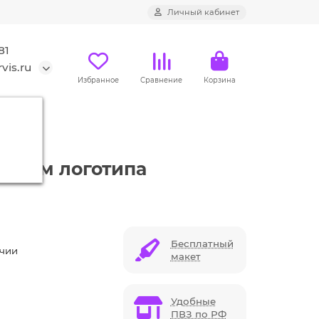
Личный кабинет
81
vis.ru
Избранное
Сравнение
Корзина
ением логотипа
Бесплатный
ичии
макет
Удобные
ПВЗ по РФ