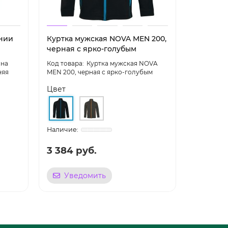
лнии
Куртка мужская NOVA MEN 200,
Куртка 
черная с ярко-голубым
200, чер
 на
Куртка мужская NOVA
няя
MEN 200, черная с ярко-голубым
WOMEN 200
Цвет
Цвет
3 384 руб.
3 294 
Уведомить
Уве