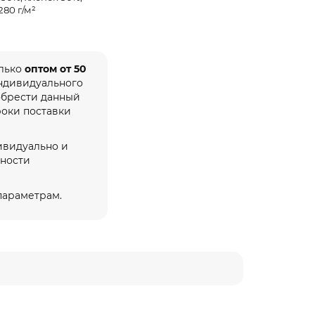
280 г/м²
олько
оптом от 50
индивидуального
обрести данный
роки поставки
ивидуально и
жности
 параметрам.