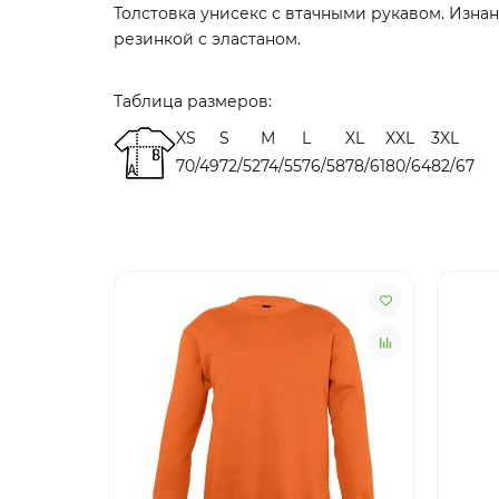
Толстовка унисекс с втачными рукавом. Изнан
резинкой с эластаном.
Таблица размеров:
XS
S
M
L
XL
XXL
3XL
70/49
72/52
74/55
76/58
78/61
80/64
82/67