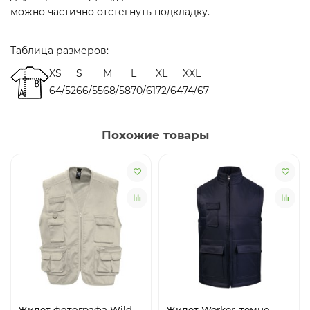
можно частично отстегнуть подкладку.
Таблица размеров:
XS
S
M
L
XL
XXL
64/52
66/55
68/58
70/61
72/64
74/67
Похожие товары
Жилет фотографа Wild
Жилет Worker, темно-