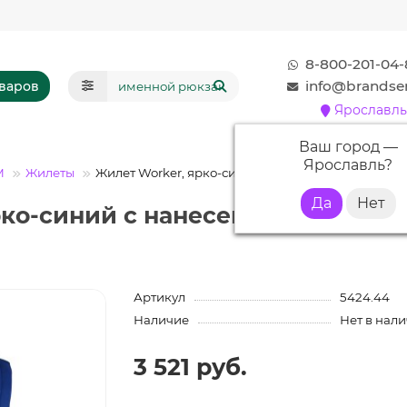
8-800-201-04-
info@brandser
оваров
Ярославль
Ваш город —
Ярославль
?
М
Жилеты
Жилет Worker, ярко-синий
рко-синий с нанесением логотип
Артикул
5424.44
Наличие
Нет в нал
3 521 руб.