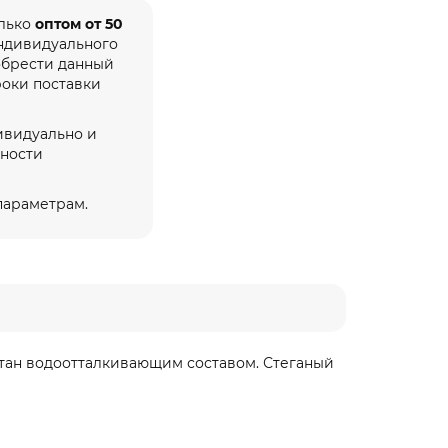
олько
оптом от 50
индивидуального
обрести данный
роки поставки
ивидуально и
жности
 параметрам.
итан водоотталкивающим составом. Стеганый