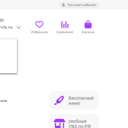
Личный кабинет
81
vis.ru
Избранное
Сравнение
Корзина
а
Бесплатный
ичии
макет
Удобные
ПВЗ по РФ