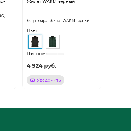
о-
Жилет WARM черный
Жилет у
серый
RO,
Жилет WARM черный
Цвет
GENTLEME
4 924 руб.
2 767 
Уведомить
Уве