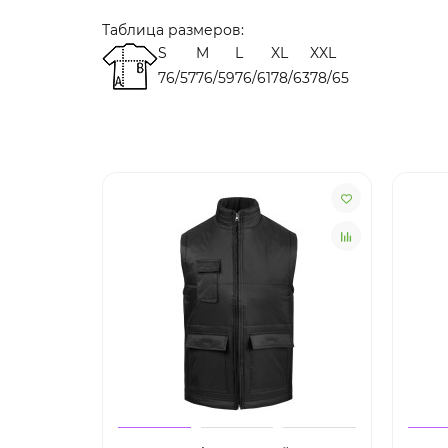
Таблица размеров:
S
M
L
XL
XXL
76/57
76/59
76/61
78/63
78/65