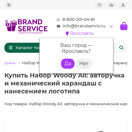
8-800-201-04-81
info@brandservis.ru
Ярославль
Ваш город —
Каталог товаров
Ярославль
?
е ручки
Набор Woody All: авторучка и механический каранд
Купить Набор Woody All: авторучка
и механический карандаш с
нанесением логотипа
Код товара: Набор Woody All: авторучка и механический кар