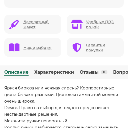
Бесплатный
Удобные ПВЗ
макет
по РФ
Гарантии
Наши работы
покупки
Описание
Характеристики
Отзывы
Вопро
0
Яркая бирюза или нежная сирень? Корпоративные
цвета бывают разными. Цветовая гамма этой модели
очень широка.
Desire. Право на выбор для тех, кто предпочитает
нестандартные решения.
Механизм ручки: поворотный.
Корпус ручки разбирается, стержень легко заменить.