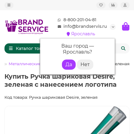
8-800-201-04-81
info@brandservis.ru
Ярославль
Ваш город —
Каталог товаров
Ярославль
?
И
Металлические ручки
Ручка шариковая Desire, зеленая
Купить Ручка шариковая Desire,
зеленая с нанесением логотипа
Код товара: Ручка шариковая Desire, зеленая