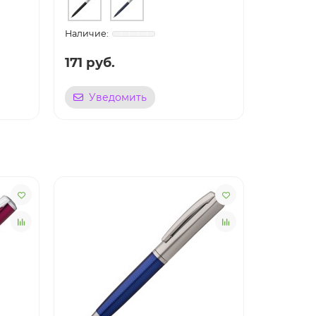
171 руб.
171 руб
Уведомить
Уве