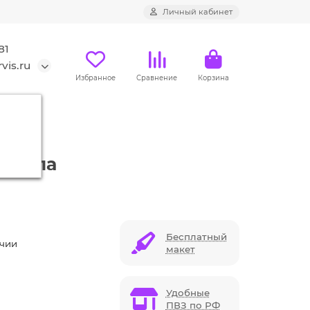
Личный кабинет
81
vis.ru
Избранное
Сравнение
Корзина
готипа
Бесплатный
ичии
макет
Удобные
ПВЗ по РФ