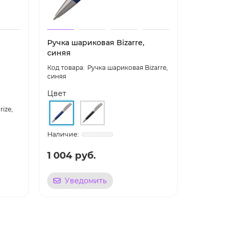
Ручка шариковая Bizarre,
Ручка ша
синяя
платина
Ручка шариковая Bizarre,
синяя
Цвет
ize,
платина
1 004 руб.
1 282 р
Уведомить
Уве