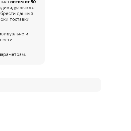
олько
оптом от 50
индивидуального
обрести данный
роки поставки
ивидуально и
жности
 параметрам.