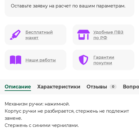
Оставьте заявку на расчет по вашим параметрам.
Бесплатный
Удобные ПВЗ
макет
по РФ
Гарантии
Наши работы
покупки
Описание
Характеристики
Отзывы
Вопро
0
Механизм ручки: нажимной.
Корпус ручки не разбирается, стержень не подлежит
замене.
Стержень с синими чернилами.