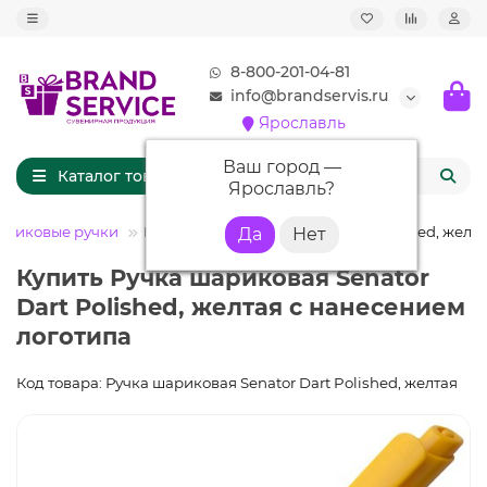
8-800-201-04-81
info@brandservis.ru
Ярославль
Ваш город —
Каталог товаров
Ярославль
?
стиковые ручки
Ручка шариковая Senator Dart Polished, желт
Купить Ручка шариковая Senator
Dart Polished, желтая с нанесением
логотипа
Код товара: Ручка шариковая Senator Dart Polished, желтая