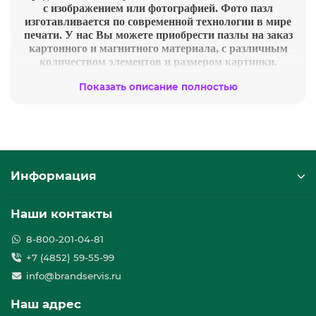
с изображением или фотографией. Фото пазл
изготавливается по современной технологии в мире
печати. У нас Вы можете приобрести пазлы на заказ
картонного и магнитного материала, с различным
количеством элементов и размером картинки.
Если Вы хотите удивить своего ребенка
Показать описание полностью
оригинальным подарком, а в то же время
развивающим мышление, то пазлы с фотографией
очень актуальный продукт. Уникальные фото пазлы
увлекают не только детей, но и взрослых.
Изготовление позлов на заказ по индивидуальным
дизайном осуществляется с использованием только
Информация
качественных расходных материалов, что наглядно
отличает нас от конкурентов. Наши пазлы четкие,
яркие и стойкие. После сборки пазла с фотографией
Наши контакты
его можно поместить в рамку и украсить домашний
интерьер.
8-800-201-04-81
Оригинальные подарки с фотографией
+7 (4852) 59-55-99
представлены в нашем магазине. Срок изготовления
info@brandservis.ru
фото сувениров занимает не более 1 дня.
Практически любой продукт с фотографией или
Наш адрес
логотипом можно заказать онлайн , предоставив