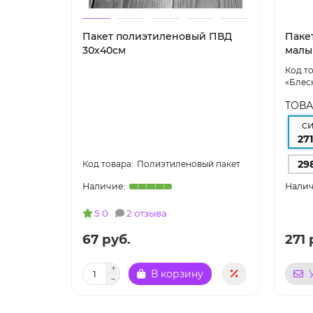
Пакет полиэтиленовый ПВД
Паке
30х40см
малы
«Блес
ТОВА
с
271
29
Полиэтиленовый пакет
5.0
2 отзыва
67 руб.
271 
В корзину