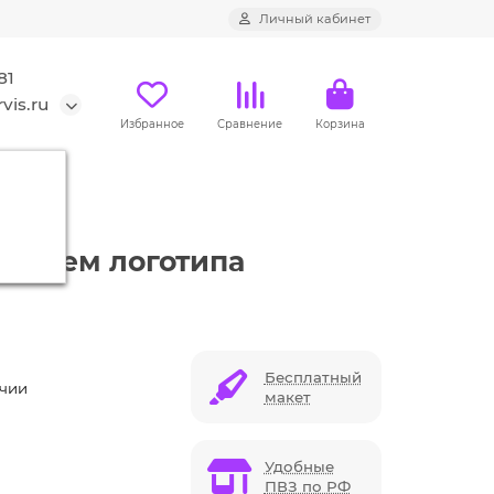
Личный кабинет
81
vis.ru
Избранное
Сравнение
Корзина
сением логотипа
Бесплатный
ичии
макет
Удобные
ПВЗ по РФ