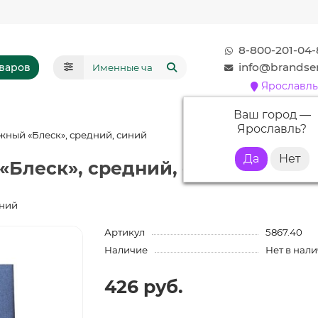
8-800-201-04-
info@brandser
оваров
Ярославль
Ваш город —
Ярославль
?
жный «Блеск», средний, синий
«Блеск», средний, синий с нане
иний
Артикул
5867.40
Наличие
Нет в нал
426 руб.