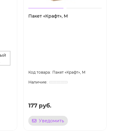
Пакет «Крафт», M
Пакет «К
тый
.
Пакет «Крафт», M
177 руб.
175 руб
Уведомить
Уве