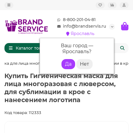
8-800-201-04-81
info@brandservis.ru
Ярославль
Ваш город —
Каталог товаров
Ярославль
?
аска для лица многоразовая с люверсом, для сублимации в крое
Купить Гигиеническая маска для
лица многоразовая с люверсом,
для сублимации в крое с
нанесением логотипа
Код товара: 112333