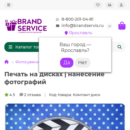
8-800-201-04-81
info@brandservis.ru
Ярославль
Ваш город —
Каталог товаров
Ярославль
?
Фотосувениры
Прочее
Диск
Печать на дисках | нанесение
фотографий
4.5
2 отзыва
Код товара: Компакт диск