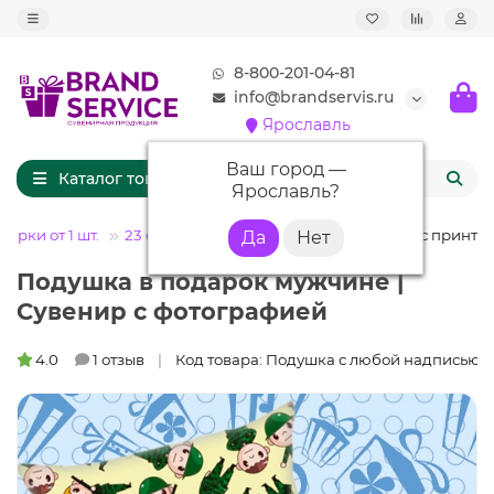
8-800-201-04-81
info@brandservis.ru
Ярославль
Ваш город —
Каталог товаров
Ярославль
?
арки от 1 шт.
23 февраля
Подушка на 23 февраля с принто
Подушка в подарок мужчине |
Сувенир с фотографией
4.0
1 отзыв
Код товара: Подушка с любой надписью