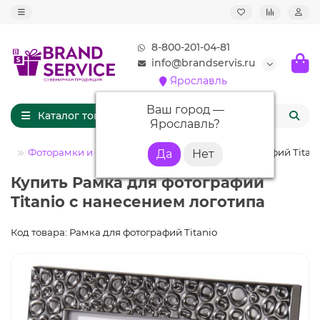
8-800-201-04-81
info@brandservis.ru
Ярославль
Ваш город —
Каталог товаров
Ярославль
?
ом
Фоторамки и фотоальбомы
Рамка для фотографий Titan
Купить Рамка для фотографий
Titanio с нанесением логотипа
Код товара: Рамка для фотографий Titanio