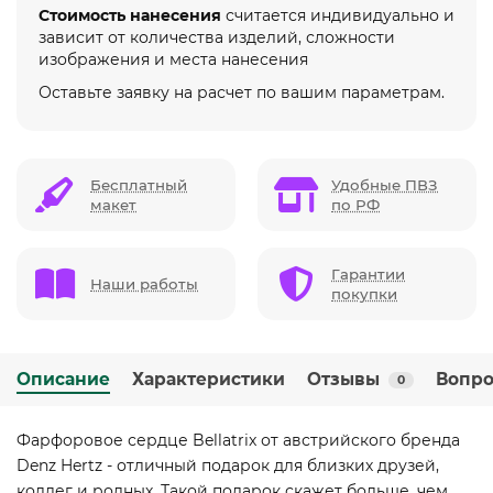
Стоимость нанесения
считается индивидуально и
зависит от количества изделий, сложности
изображения и места нанесения
Оставьте заявку на расчет по вашим параметрам.
Бесплатный
Удобные ПВЗ
макет
по РФ
Гарантии
Наши работы
покупки
Описание
Характеристики
Отзывы
Вопро
0
Фарфоровое сердце Bellatrix от австрийского бренда
Denz Hertz - отличный подарок для близких друзей,
коллег и родных. Такой подарок скажет больше, чем