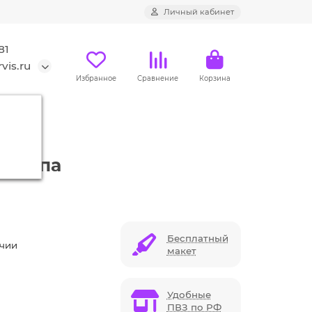
Личный кабинет
81
vis.ru
Избранное
Сравнение
Корзина
готипа
Бесплатный
ичии
макет
Удобные
ПВЗ по РФ