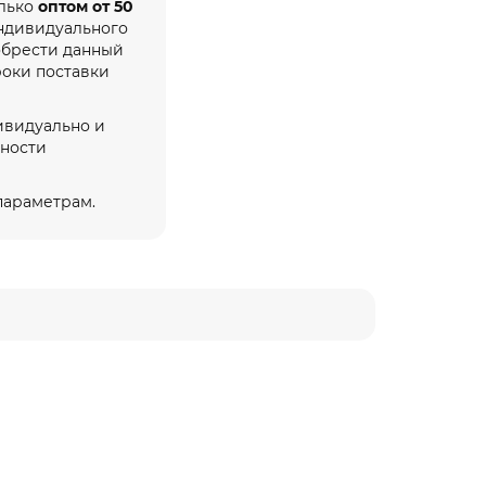
олько
оптом от 50
индивидуального
обрести данный
роки поставки
ивидуально и
жности
 параметрам.