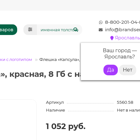
8-800-201-04-
info@brandser
оваров
Ярославль
Ваш город —
Ярославль
?
и с логотипом
Флешка «Капсула», красная, 8 Гб
, красная, 8 Гб с нанесением ло
Артикул
5560.58
Наличие
Нет в нал
1 052 руб.