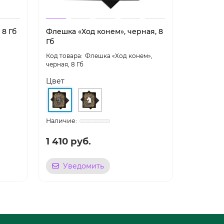
 8 Гб
Флешка «Ход конем», черная, 8
Флешка 
Гб
limited e
Флешка «Ход конем»,
черная, 8 Гб
Цвет
Gold limite
1 410 руб.
5 069 
Уведомить
Уве