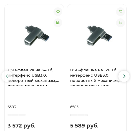
USB-флешка на 64 Гб,
USB-флешка на 128 Гб,
интерфейс USB3.0,
интерфейс USB3.0,
поворотный механизм,c
поворотный механизм,c
дополнительными
дополнительными
разъемами для I-phone
разъемами для I-phone
Lightning и Micro USB,
Lightning и Micro USB,
полностью
полностью
металлический корпус,
металлический корпус,
6583
6583
серебро
серебро
3 572 руб.
5 589 руб.