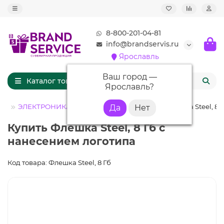
8-800-201-04-81
info@brandservis.ru
Ярославль
Ваш город —
Каталог товаров
Ярославль
?
лог
ЭЛЕКТРОНИКА
Флешки с логотипом
Флешка Steel, 8 
Купить Флешка Steel, 8 Гб с
нанесением логотипа
Код товара: Флешка Steel, 8 Гб