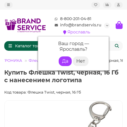
8-800-201-04-81
info@brandservis.ru
Ярославль
Ваш город —
Каталог товаров
Ярославль
?
ЕКТРОНИКА
Флешки с логотипом
Флешка Twist, черная, 16 
Купить Флешка Twist, черная, 16 Гб
с нанесением логотипа
Код товара: Флешка Twist, черная, 16 Гб