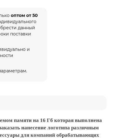
олько
оптом от 50
индивидуального
обрести данный
роки поставки
ивидуально и
жности
 параметрам.
емом памяти на 16 Гб которая выполнена
заказать нанесение логотипа различным
ксессуары для компаний обрабатывающих