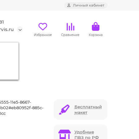
Личный кабинет
81
vis.ru
Избранное
Сравнение
Корзина
й) 16 гб
555-11e5-8667-
Бесплатный
b02#eb80952f-885c-
макет
0cc
Удобные
ПВЗ по РФ