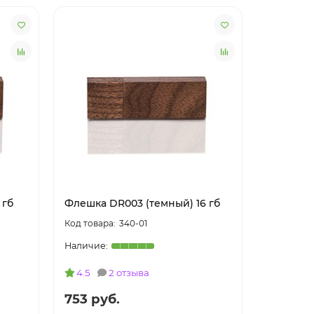
 гб
Флешка DR003 (темный) 16 гб
Флешка D
340-01
4.5
2 отзыва
4.0
753 руб.
508 ру