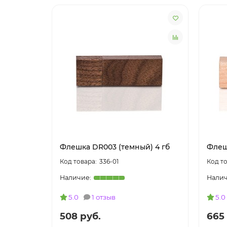
Флешка DR003 (темный) 4 гб
Флеш
336-01
5.0
1 отзыв
5.0
508 руб.
665