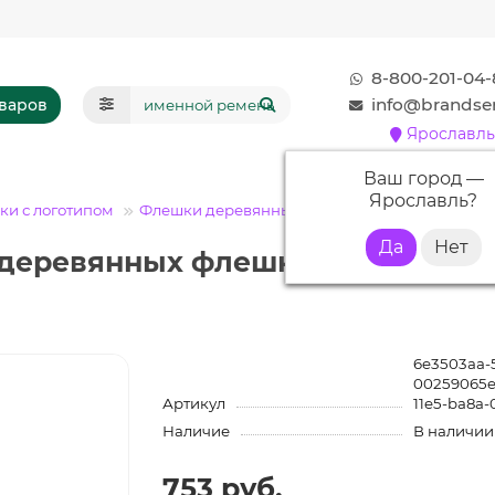
8-800-201-04-
info@brandser
оваров
Ярославль
Ваш город —
Ярославль
?
и с логотипом
Флешки деревянные
Флешка DR003 (светлы
 деревянных флешках
6e3503aa-5
00259065e
Артикул
11e5-ba8a-
Наличие
В наличии
753 руб.