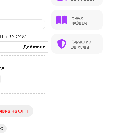
Наши
работы
 К ЗАКАЗУ
Гарантии
Действие
покупки
да
явка на ОПТ