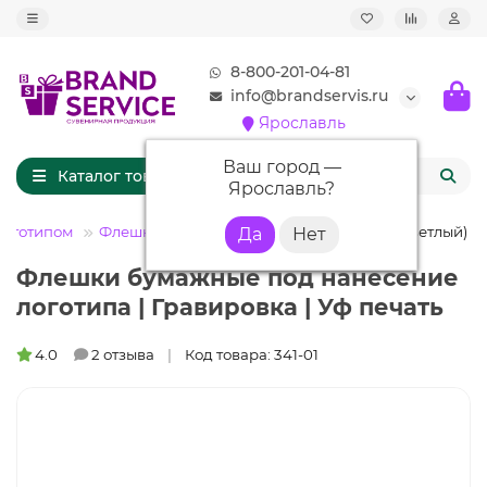
8-800-201-04-81
info@brandservis.ru
Ярославль
Ваш город —
Каталог товаров
Ярославль
?
логотипом
Флешки деревянные
Флешка DR014 (светлый) 4 
Флешки бумажные под нанесение
логотипа | Гравировка | Уф печать
4.0
2 отзыва
Код товара: 341-01