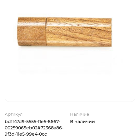
Артикул
Наличие
bd1f47d9-5555-11e5-8667-
В наличии
00259065eb02#72368a86-
9f3d-11e5-99e4-0cc