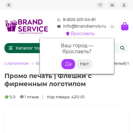
8-800-201-04-81
info@brandservis.ru
Ярославль
Ваш город —
Каталог товаров
Ярославль
?
и с логотипом
Флешки карточки
Флешка KR008 (белый) 16 
Промо печать | Флешки с
фирменным логотипом
5.0
1 отзыв
Код товара: 420-01