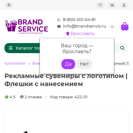
8-800-201-04-81
info@brandservis.ru
Ярославль
Ваш город —
Каталог товаров
Ярославль
?
с логотипом
Флешки карточки
Флешка KR008 (черный) 32 
Рекламные сувениры с логотипом |
Флешки с нанесением
4.5
2 отзыва
Код товара: 422-01