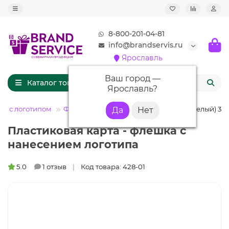
8-800-201-04-81
info@brandservis.ru
Ярославль
Ваш город —
Каталог товаров
Ярославль
?
и с логотипом
Флешки карточки
Флешка KR011 (белый) 32 
Пластиковая карта - флешка с
нанесением логотипа
5.0
1 отзыв
Код товара: 428-01