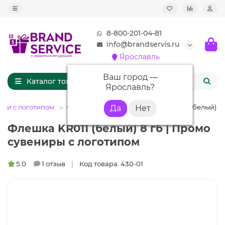
8-800-201-04-81
info@brandservis.ru
Ярославль
Ваш город —
Каталог товаров
Ярославль
?
ки с логотипом
Флешки карточки
Флешка KR011 (белый) 8 
Флешка KR011 (белый) 8 гб | Промо
сувениры с логотипом
5.0
1 отзыв
Код товара: 430-01