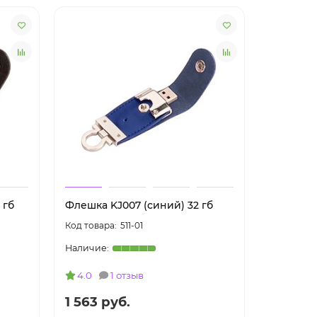
 гб
Флешка KJ007 (синий) 32 гб
Флешка K
511-01
4.0
1 отзыв
4.0
1 563 руб.
1 563 р