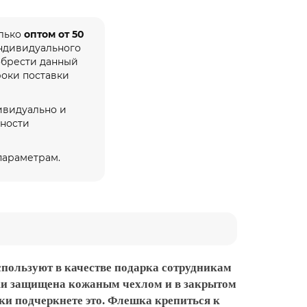
олько
оптом от 50
индивидуального
обрести данный
роки поставки
ивидуально и
жности
 параметрам.
пользуют в качестве подарка сотрудникам
шки защищена кожаным чехлом и в закрытом
и подчеркнете это. Флешка крепиться к