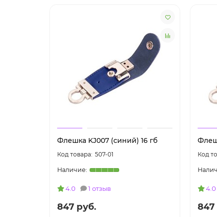
Флешка KJ007 (синий) 16 гб
Флешк
507-01
4.0
1 отзыв
4.0
847 руб.
847