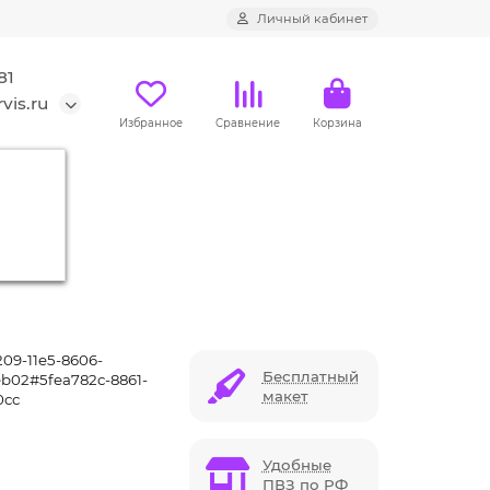
Личный кабинет
81
vis.ru
Избранное
Сравнение
Корзина
гб
209-11e5-8606-
Бесплатный
b02#5fea782c-8861-
макет
0cc
Удобные
ПВЗ по РФ