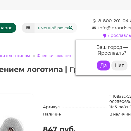
8-800-201-04-
info@brandser
оваров
Ярославль
Ваш город —
Ярославль
?
и с логотипом
Флешки кожаные
Флешка KJ007 (белый) 16 
ением логотипа | Гравировка
f1108aac-5
00259065e
Артикул
11e5-ba8a-
Наличие
В наличии
847 руб.