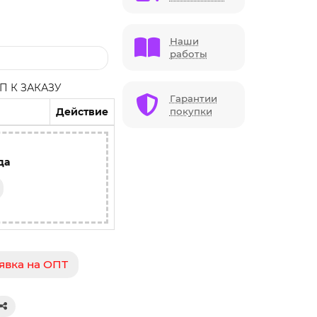
Наши
работы
 К ЗАКАЗУ
Гарантии
Действие
покупки
да
явка на ОПТ