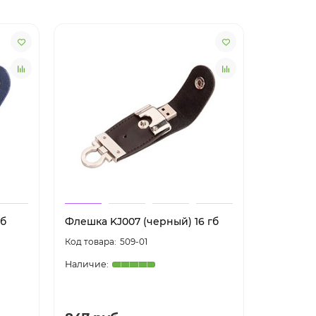
гб
Флешка KJ007 (черный) 16 гб
Флешка K
509-01
4.0