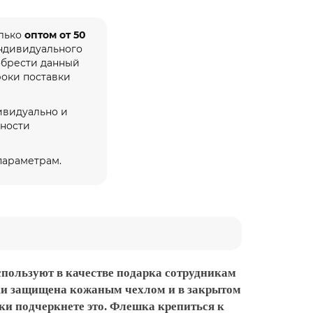
олько
оптом от 50
индивидуального
обрести данный
роки поставки
ивидуально и
жности
 параметрам.
пользуют в качестве подарка сотрудникам
шки защищена кожаным чехлом и в закрытом
и подчеркнете это. Флешка крепиться к