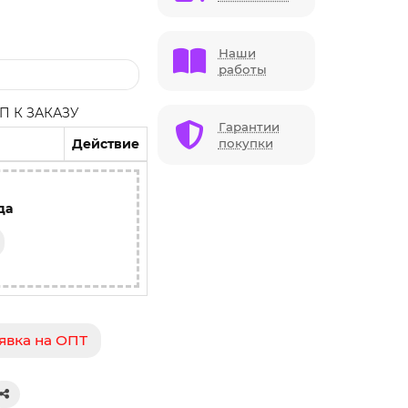
Наши
работы
 К ЗАКАЗУ
Гарантии
Действие
покупки
да
явка на ОПТ