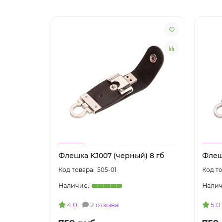
Флешка KJ007 (черный) 8 гб
Флеш
505-01
4.0
2 отзыва
5.0