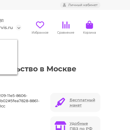
Личный кабинет
81
vis.ru
Избранное
Сравнение
Корзина
6 гб
ительство в Москве
209-11e5-8606-
Бесплатный
b02#5fea7828-8861-
макет
0cc
Удобные
ПВЗ по РФ