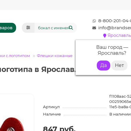
8-800-201-04-
info@brandser
оваров
Ярославль
Ваш город —
Ярославль
?
и с логотипом
Флешки кожаные
Флешка KJ007 (красный) 1
оготипа в Ярославле | Представ
f1108aac-5
00259065e
Артикул
11e5-ba8a-
Наличие
В наличии
847 руб.