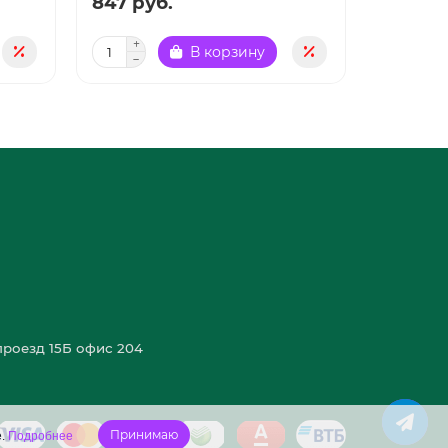
847 руб.
847 ру
В корзину
роезд 15Б офис 204
Принимаю
e.
Подробнее