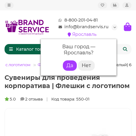
8-800-201-04-81
info@brandservis.ru
Ярославль
Ваш город —
Каталог товаров
Ярославль
?
и с логотипом
Флешки кожаные
Флешка KJ010 (белый) 64 
Сувениры для проведения
корпоратива | Флешки с логотипом
5.0
2 отзыва
Код товара: 550-01