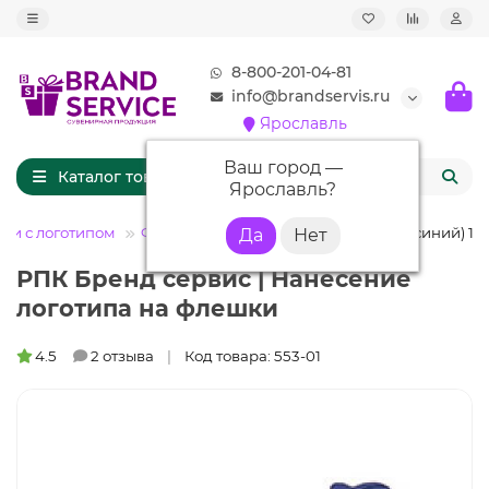
8-800-201-04-81
info@brandservis.ru
Ярославль
Ваш город —
Каталог товаров
Ярославль
?
ки с логотипом
Флешки кожаные
Флешка KJ010 (синий) 16 
РПК Бренд сервис | Нанесение
логотипа на флешки
4.5
2 отзыва
Код товара: 553-01