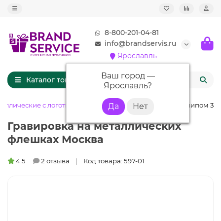
8-800-201-04-81
info@brandservis.ru
Ярославль
Ваш город —
Каталог товаров
Ярославль
?
аллические с логотипом
Флешка ME001 (серебро) с чипом 32 
Гравировка на металлических
флешках Москва
4.5
2 отзыва
Код товара: 597-01