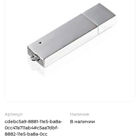
Артикул
Наличие
cdebc5a9-8881-11e5-ba8a-
В наличии
0cc47a711ab4#c5aa7dbf-
8882-11e5-ba8a-0cc