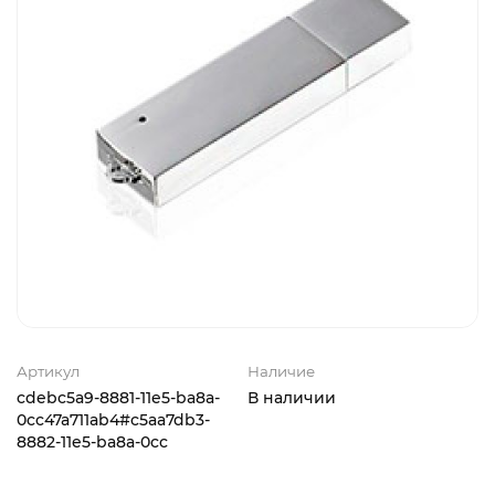
Артикул
Наличие
cdebc5a9-8881-11e5-ba8a-
В наличии
0cc47a711ab4#c5aa7db3-
8882-11e5-ba8a-0cc