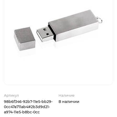
Артикул
Наличие
98b6f346-92b7-11e5-bb29-
В наличии
0cc47a711ab4#2b3d9d21-
a974-11e5-b8bc-0cc