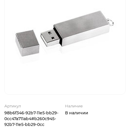
Артикул
Наличие
98b6f346-92b7-11e5-bb29-
В наличии
0cc47a711ab4#b260c945-
92b7-11e5-bb29-0cc