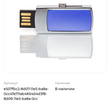
Артикул
Наличие
e507fbc2-8d07-11e5-ba8a-
В наличии
0cc47a711ab4#54d4d3f8-
8d09-11e5-ba8a-0cc