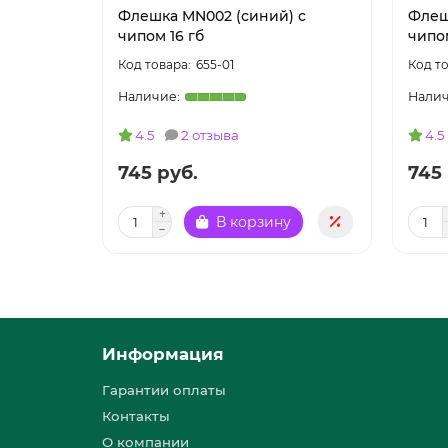
Флешка MN002 (синий) с
Флеш
чипом 16 гб
чипом
655-01
4.5
2 отзыва
4.5
745 руб.
745 
В корзину
Информация
Гарантии оплаты
Контакты
О компании