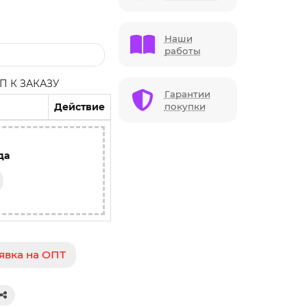
Наши
работы
 К ЗАКАЗУ
Гарантии
Действие
покупки
да
явка на ОПТ