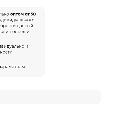
олько
оптом от 50
индивидуального
обрести данный
роки поставки
ивидуально и
жности
 параметрам.