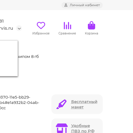
Личный кабинет
81
vis.ru
Избранное
Сравнение
Корзина
ерый) с чипом 8 гб
370-11e5-bb29-
Бесплатный
ab4#e1a932b2-04ab-
макет
0cc
Удобные
ПВЗ по РФ