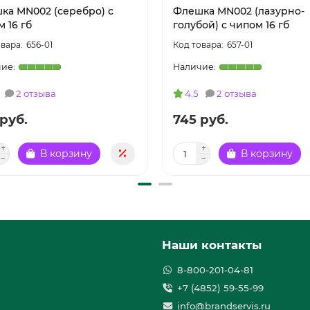
ка MN002 (серебро) с
Флешка MN002 (лазурно-
 16 гб
голубой) с чипом 16 гб
656-01
657-01
2 отзыва
4.5
2 отзыва
руб.
745 руб.
В корзину
В корзину
Наши контакты
8-800-201-04-81
+7 (4852) 59-55-99
info@brandservis.ru