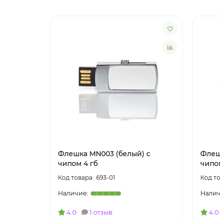
Флешка MN003 (белый) с
Флеш
чипом 4 гб
чипо
693-01
4.0
1 отзыв
4.0