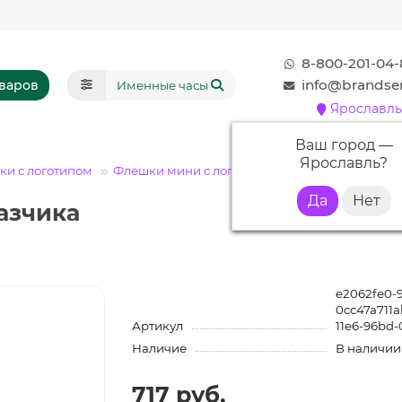
8-800-201-04-
info@brandser
оваров
Ярославль
Ваш город —
Ярославль
?
и с логотипом
Флешки мини с логотипом
Флешка MN016 (с
азчика
e2062fe0-9
0cc47a711
Артикул
11e6-96bd-
Наличие
В наличии
717 руб.