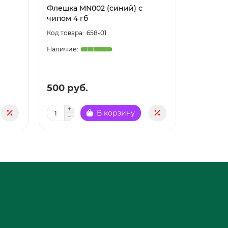
Флешка MN002 (синий) с
Флешка 
чипом 4 гб
чипом 4 
658-01
5.0
500 руб.
500 ру
В корзину