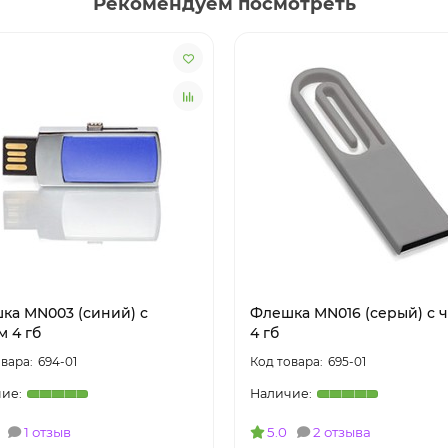
Рекомендуем посмотреть
ка MN003 (синий) с
Флешка MN016 (серый) с 
м 4 гб
4 гб
694-01
695-01
1 отзыв
5.0
2 отзыва