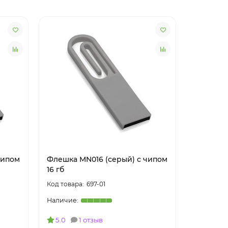
чипом
Флешка MN016 (серый) с чипом
Флешка 
16 гб
32 гб
697-01
5.0
1 отзыв
4.0