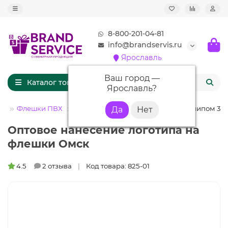
8-800-201-04-81
info@brandservis.ru
Ярославль
Ваш город —
Каталог товаров
Ярославль
?
ом
Флешки ПВХ
Флешка PVC002 (красный 186 c) с чипом 32 
Оптовое нанесение логотипа на
флешки Омск
4.5
2 отзыва
Код товара: 825-01