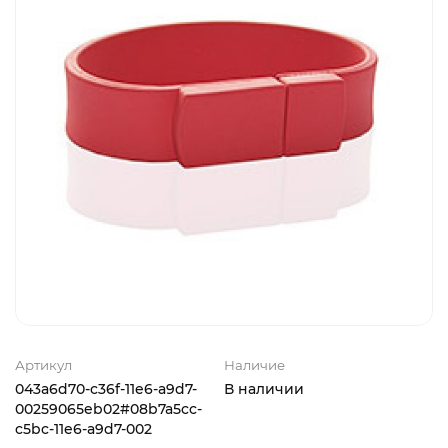
Артикул
Наличие
043a6d70-c36f-11e6-a9d7-
В наличии
00259065eb02#08b7a5cc-
c5bc-11e6-a9d7-002