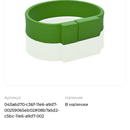
Артикул
Наличие
043a6d70-c36f-11e6-a9d7-
В наличии
00259065eb02#08b7a5d2-
c5bc-11e6-a9d7-002