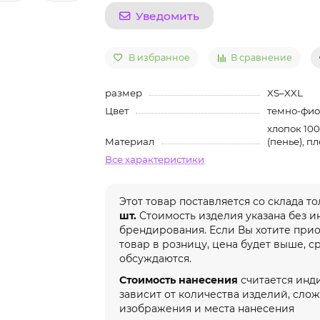
Уведомить
В избранное
В сравнение
размер
XS–XXL
Цвет
темно-фио
хлопок 10
Материал
(пенье), пл
Все характеристики
Этот товар поставляется со склада т
шт.
Стоимость изделия указана без 
брендирования. Если Вы хотите при
товар в розницу, цена будет выше, с
обсуждаются.
Стоимость нанесения
считается инд
зависит от количества изделий, сло
изображения и места нанесения