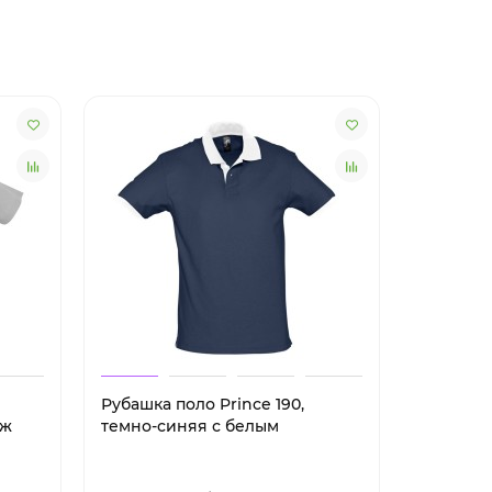
Рубашка поло Prince 190,
Рубашка 
нж
темно-синяя с белым
желтая 