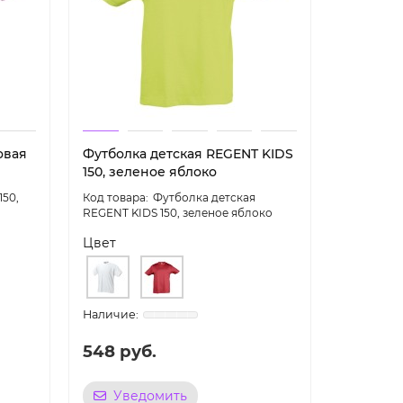
овая
Футболка детская REGENT KIDS
Рубашка
150, зеленое яблоко
SUMMER 
50,
Футболка детская
REGENT KIDS 150, зеленое яблоко
SUMMER 17
Цвет
Цвет
548 руб.
1 419 р
Уведомить
Уве