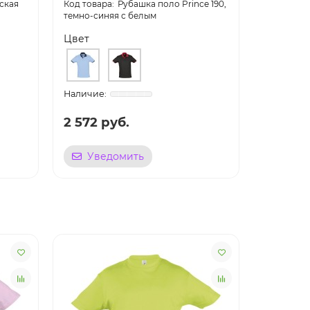
ская
Рубашка поло Prince 190,
темно-синяя с белым
желтая с 
Цвет
Цвет
2 572 руб.
2 572 
Уведомить
Уве
Лидер пр