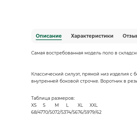
Описание
Характеристики
Отзы
Самая востребованная модель поло в складск
Классический силуэт, прямой низ изделия с 
внутренней боковой строчке. Воротник в рези
Таблица размеров:
XS
S
M
L
XL
XXL
68/47
70/50
72/53
74/56
76/59
79/62