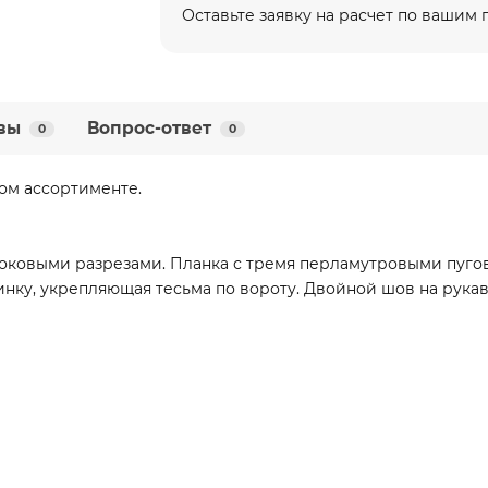
Оставьте заявку на расчет по вашим
вы
Вопрос-ответ
0
0
ом ассортименте.
боковыми разрезами. Планка с тремя перламутровыми пугови
нку, укрепляющая тесьма по вороту. Двойной шов на рукава