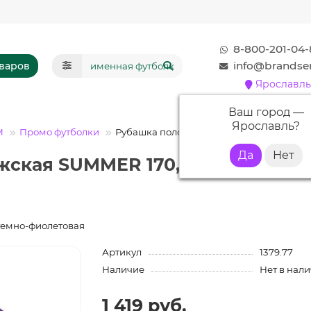
8-800-201-04-
info@brandser
оваров
Ярославль
Ваш город —
Ярославль
?
М
Промо футболки
Рубашка поло мужская SUMMER 170, те
жская SUMMER 170, темно-фиоле
темно-фиолетовая
Артикул
1379.77
Наличие
Нет в нал
1 419 руб.