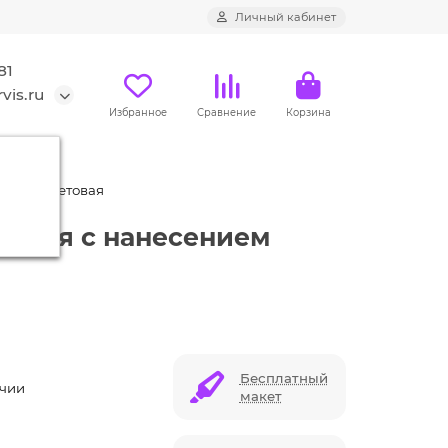
Личный кабинет
81
vis.ru
Избранное
Сравнение
Корзина
мно-фиолетовая
товая с нанесением
Бесплатный
ичии
макет