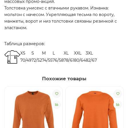
массовых промо-акций.
Толстовка унисекс с втачными рукавом. Изнанка:
мольтон с начесом. Укрепляющая тесьма по вороту,
манжеты, ворот и низ толстовки связаны резинкой с
эластаном.
Таблица размеров:
XS
S
M
L
XL
XXL
3XL
70/49
72/52
74/55
76/58
78/61
80/64
82/67
Похожие товары