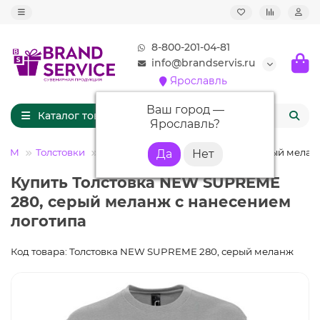
8-800-201-04-81
info@brandservis.ru
Ярославль
Ваш город —
Каталог товаров
Ярославль
?
ПОМ
Толстовки
Толстовка NEW SUPREME 280, серый мелан
Купить Толстовка NEW SUPREME
280, серый меланж с нанесением
логотипа
Код товара: Толстовка NEW SUPREME 280, серый меланж